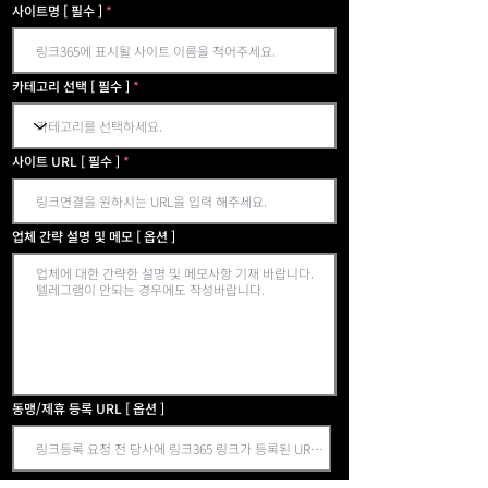
사이트명 [ 필수 ]
카테고리 선택 [ 필수 ]
사이트 URL [ 필수 ]
업체 간략 설명 및 메모 [ 옵션 ]
동맹/제휴 등록 URL [ 옵션 ]
링크365가 등록되지 않은 경우 링크등록 제외 될 수 있습니